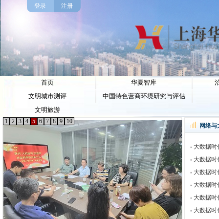
登录
注册
首页
华夏智库
文明城市测评
中国特色营商环境研究与评估
文明旅游
1
2
3
4
5
6
7
8
9
10
网络与
大数据时代
大数据时代
大数据时代
大数据时代
大数据时代
大数据时代